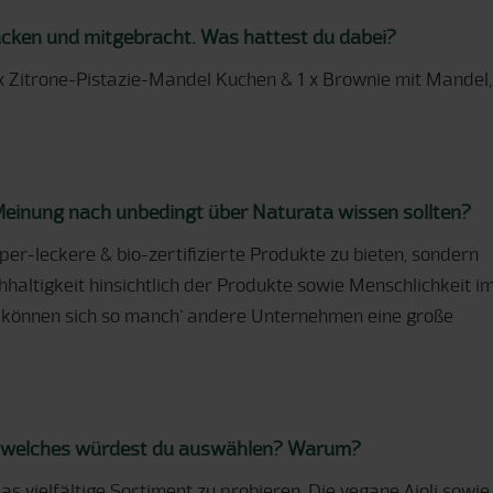
acken und mitgebracht. Was hattest du dabei?
x Zitrone-Pistazie-Mandel Kuchen & 1 x Brownie mit Mandel,
 Meinung nach unbedingt über Naturata wissen sollten?
er-leckere & bio-zertifizierte Produkte zu bieten, sondern
chhaltigkeit hinsichtlich der Produkte sowie Menschlichkeit i
 können sich so manch‘ andere Unternehmen eine große
, welches würdest du auswählen? Warum?
 vielfältige Sortiment zu probieren. Die vegane Aioli sowie