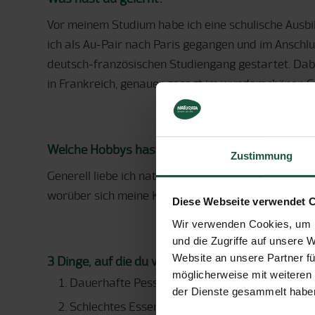
Vor meinem Studium habe ich eine schulische Ausbi
ich als Au-Pair nach Paris gegangen und im Anschl
deutsch-französischen Studiengang gestartet. Dab
in Frankreich, genauer gesagt im wunderschönen Co
Welche Hobbys hast du? Was machst du gern in d
Zustimmung
Generell liebe ich natürlich alles was mit Lebensmi
worüber sich meine Kollegen und Kolleginnen auch s
Diese Webseite verwendet 
Wir verwenden Cookies, um I
und die Zugriffe auf unsere 
Website an unsere Partner fü
3 Dinge, auf die du verzichten könntest?
möglicherweise mit weiteren
Dauerhafte Pessimisten
der Dienste gesammelt haben
Schlechtes Essen