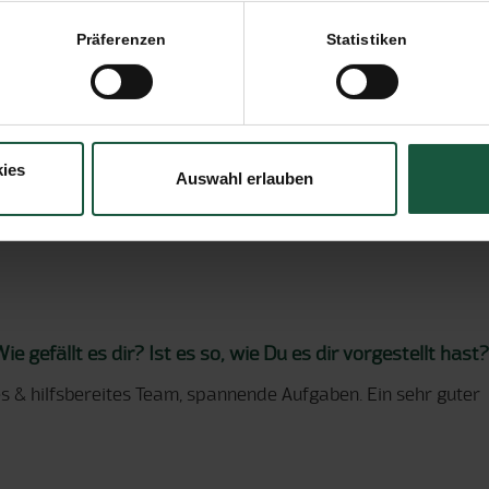
Präferenzen
Statistiken
ies
Auswahl erlauben
 gefällt es dir? Ist es so, wie Du es dir vorgestellt hast?
es & hilfsbereites Team, spannende Aufgaben. Ein sehr guter