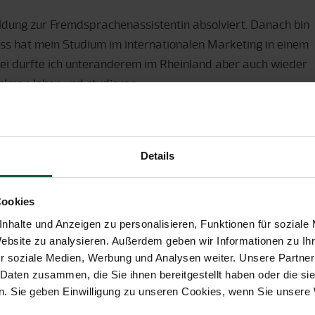
ldung zur Fremdsprachenassistentin absolviert. Danach bin
uss hat mein Studium im internationalen Marketing in einem
ei durfte ich unteranderem im Rheinland aber auch wieder
lmar, leben und studieren.
einer Freizeit?
Details
ttel zu tun hat – daher koche und backe ich sehr gerne –
icherlich sehr freuen werden.
Cookies
nhalte und Anzeigen zu personalisieren, Funktionen für soziale
Website zu analysieren. Außerdem geben wir Informationen zu I
r soziale Medien, Werbung und Analysen weiter. Unsere Partner
 Daten zusammen, die Sie ihnen bereitgestellt haben oder die s
. Sie geben Einwilligung zu unseren Cookies, wenn Sie unsere 