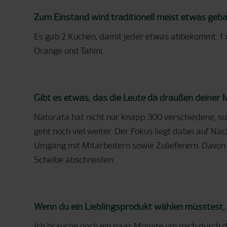
Zum Einstand wird traditionell meist etwas geb
Es gab 2 Kuchen, damit jeder etwas abbekommt: 1 
Orange und Tahini.
Gibt es etwas, das die Leute da draußen deiner
Naturata hat nicht nur knapp 300 verschiedene, sup
geht noch viel weiter. Der Fokus liegt dabei auf Na
Umgang mit Mitarbeitern sowie Zulieferern. Davon
Scheibe abschneiden.
Wenn du ein Lieblingsprodukt wählen müsstest
Ich brauche noch ein paar Monate um mich durch das