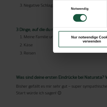
Einwilligungsauswahl
Negative Schlagzeilen
Notwendig
3 Dinge, auf die du nie verzichten könntest?
Meine Familie und Freunde
Nur notwendige Cook
verwenden
Käse
Reisen
Was sind deine ersten Eindrücke bei Naturata? Wie
Bisher gefällt es mir sehr gut – super sympathisch
Start würde ich sagen! 😊