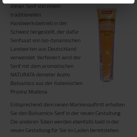
dieser Senf von einem
traditionellen
Handwerksbetrieb in der
Schweiz hergestellt, der dafür
Senfsaat von bio-dynamischen
Landwirten aus Deutschland
verwendet. Verfeinert wird der
Senf mit dem aromatischen
NATURATA demeter Aceto
Balsamico aus der italienischen
Provinz Modena.
Entsprechend dem neuen Markenauftritt erhalten
Sie den Balsamico-Senf in der neuen Gestaltung.
Die anderen Tuben werden ebenfalls bald in der
neuen Gestaltung für Sie im Laden bereitstehen.