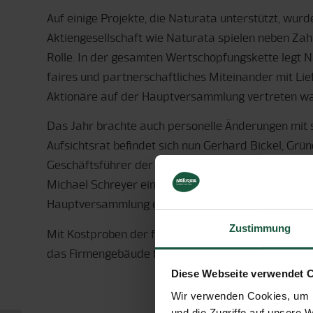
Auf einige Projekte, die Naturata unterstützt, wur
Aktiengesellschaft wie Naturata spielen neben Za
Rolle. In der gesamten Wertschöpfungskette legt N
faires und partnerschaftliches Miteinander mit Lie
Aktionäre auf der Hauptversammlung vertreten wa
Das Jahr brachte auch personelle Änderungen mit s
Aufsichtsrat befindet sich nun Gerhard Bickel, Grü
Geschäftsführer der ebl-Naturkost GmbH & Co. KG, 
Michael Schreyer einnimmt, dessen Amtszeit mit d
Hauptversammlung endete.
Zustimmung
Mit Kostproben der feinen Naturata Kaffees und e
das Firmengebäude für alle interessierten Aktion
Diese Webseite verwendet 
Wir verwenden Cookies, um I
und die Zugriffe auf unsere 