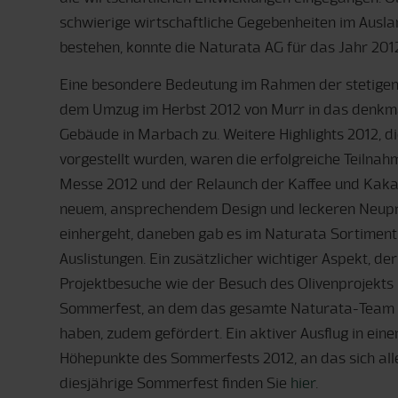
schwierige wirtschaftliche Gegebenheiten im Ausla
bestehen, konnte die Naturata AG für das Jahr 20
Eine besondere Bedeutung im Rahmen der stetige
dem Umzug im Herbst 2012 von Murr in das denkm
Gebäude in Marbach zu. Weitere Highlights 2012, d
vorgestellt wurden, waren die erfolgreiche Teilnah
Messe 2012 und der Relaunch der Kaffee und Kaka
neuem, ansprechendem Design und leckeren Neup
einhergeht, daneben gab es im Naturata Sortiment
Auslistungen. Ein zusätzlicher wichtiger Aspekt, d
Projektbesuche wie der Besuch des Olivenprojekts
Sommerfest, an dem das gesamte Naturata-Team 
haben, zudem gefördert. Ein aktiver Ausflug in ei
Höhepunkte des Sommerfests 2012, an das sich alle
diesjährige Sommerfest finden Sie
hier
.