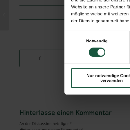
Website an unsere Partner fü
Schnell und lecker selbstgemacht:
möglicherweise mit weiteren
Kräuteröle und Schokofrüchte
der Dienste gesammelt haben
SCHLAG
Einwilligungsauswahl
E
Notwendig
Nur notwendige Cook
verwenden
Hinterlasse einen Kommentar
An der Diskussion beteiligen?
Hinterlasse uns deinen Kommentar!