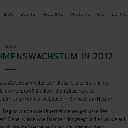
NEWS
EVENTS
PRODUKTE
PROJEKTE
FAQ
DO IT Y
NEWS
HMENSWACHSTUM IN 2012
ta AG versammelten sich die Aufsichtsräte und der
Lieferanten, Großhändlern, dem Einzelhandel,
en, im Unternehmensgebäude in Marbach am Neckar.
u Beginn wurden die Unternehmensergebnisse des
ert. Dabei wurden die Bilanzen dargelegt und es wurde auf
Obwohl starke Wettbewerbsbedingungen im Inland,