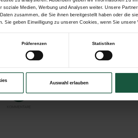
r soziale Medien, Werbung und Analysen weiter. Unsere Partner
24. JULI 2013
 Daten zusammen, die Sie ihnen bereitgestellt haben oder die s
. Sie geben Einwilligung zu unseren Cookies, wenn Sie unsere 
WORTE:
BUSINESS
intrag teilen
Präferenzen
Statistiken
ies
Auswahl erlauben
0
KOMMENTARE