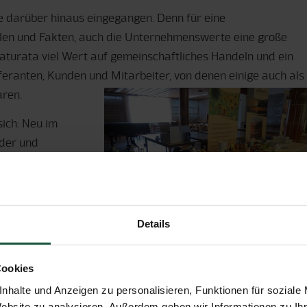
de darüber hinaus eingegangen. Denn für eine
hlen und Fakten, auch die Unternehmenswerte eine große
aturata viel Wert auf gemeinschaftliches Handeln und ein
feranten, Kunden und Mitarbeiter, von denen einige auch als
ren.
ich: Neu im
nder und
der den Platz von
er
Details
iner Führung durch
äre endete die Hauptversammlung 2013.
Cookies
nhalte und Anzeigen zu personalisieren, Funktionen für soziale
Website zu analysieren. Außerdem geben wir Informationen zu I