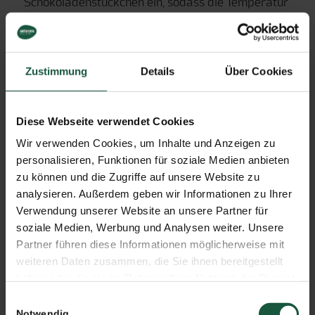
Schokoladenstückchen ein, sodass die Temperatur
sinkt. Anschließend können Ananas, Apfelringe,
Mango, Aprikosen und Co. durch die geschmolzene
Schokolade mithilfe einer Gabel gezogen und zum
Zustimmung
Details
Über Cookies
Trocknen auf ein Backpapier gelegt werden. Am
besten sollte man sie dann direkt für einige Zeit im
Kühlschrank kalt stellen und vollständig auskühlen
Diese Webseite verwendet Cookies
lassen.
Wir verwenden Cookies, um Inhalte und Anzeigen zu
personalisieren, Funktionen für soziale Medien anbieten
Die
zu können und die Zugriffe auf unsere Website zu
analysieren. Außerdem geben wir Informationen zu Ihrer
Verwendung unserer Website an unsere Partner für
soziale Medien, Werbung und Analysen weiter. Unsere
Partner führen diese Informationen möglicherweise mit
schokolierten Trockenfrüchte eignen sich hübsch
weiteren Daten zusammen, die Sie ihnen bereitgestellt
verpackt hervorragend als Geschenk.
Hier
haben oder die sie im Rahmen Ihrer Nutzung der Dienste
gesammelt haben. Sie geben Einwilligung zu unseren
gelangen Sie zur Auswahl an Naturata
Einwilligungsauswahl
Cookies, wenn Sie unsere Webseite weiterhin nutzen.
Notwendig