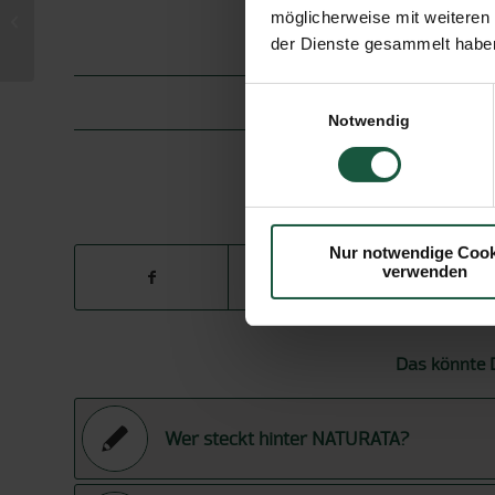
Naturata bei Tomatenprojekt in
möglicherweise mit weiteren
Spanien
der Dienste gesammelt haben
Einwilligungsauswahl
27.
Notwendig
SCHL
E
Nur notwendige Cook
verwenden
Das könnte D
Wer steckt hinter NATURATA?