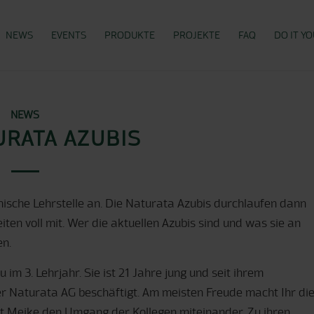
NEWS
EVENTS
PRODUKTE
PROJEKTE
FAQ
DO IT Y
NEWS
URATA AZUBIS
ische Lehrstelle an. Die Naturata Azubis durchlaufen dann
ten voll mit. Wer die aktuellen Azubis sind und was sie an
en.
 im 3. Lehrjahr. Sie ist 21 Jahre jung und seit ihrem
er Naturata AG beschäftigt. Am meisten Freude macht Ihr di
det Meike den Umgang der Kollegen miteinander. Zu ihren