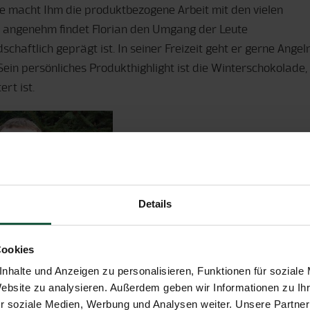
e macht Ihm die produktbezogene Arbeit mit den vielen
 angenehm findet Florian den Umgang der Leute
chaftlich geprägt ist. In seiner Freizeit geht er gerne Angel
ein persönliches Produkthighlight ist die Winterschokolade,
rt ist.
Details
Cookies
nhalte und Anzeigen zu personalisieren, Funktionen für soziale
Website zu analysieren. Außerdem geben wir Informationen zu I
r soziale Medien, Werbung und Analysen weiter. Unsere Partner