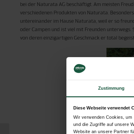
bei der Naturata AG beschäftigt. Am meisten Freud
verschiedenen Produkten von Naturata. Besonders
untereinander im Hause Naturata, weil er so freunds
oder Campen und ist viel mit Freunden unterwegs. S
von deren einzigartigen Geschmack er total begeiste
Zustimmung
Diese Webseite verwendet 
Wir verwenden Cookies, um I
und die Zugriffe auf unsere 
Website an unsere Partner fü