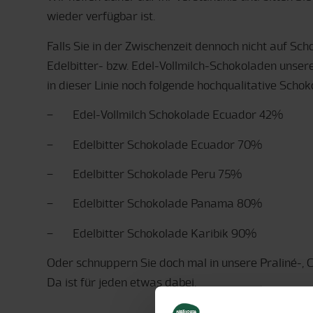
wieder verfügbar ist.
Falls Sie in der Zwischenzeit dennoch nicht auf Sc
Edelbitter- bzw. Edel-Vollmilch-Schokoladen unsere
in dieser Linie noch folgende hochqualitative Scho
– Edel-Vollmilch Schokolade Ecuador 42%
– Edelbitter Schokolade Ecuador 70%
– Edelbitter Schokolade Peru 75%
– Edelbitter Schokolade Panama 80%
– Edelbitter Schokolade Karibik 90%
Oder schnuppern Sie doch mal in unsere Praliné-, Ch
Da ist für jeden etwas dabei.