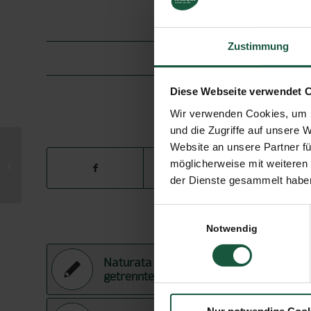
Zustimmung
1
SCHLAGWORTE
Diese Webseite verwendet 
Wir verwenden Cookies, um I
E
und die Zugriffe auf unsere 
Website an unsere Partner fü
möglicherweise mit weiteren
Frohe Ostern!
der Dienste gesammelt haben
Einwilligungsauswahl
Das könnte D
Notwendig
Naturata und Tarnamenti gehen
getrennte Wege