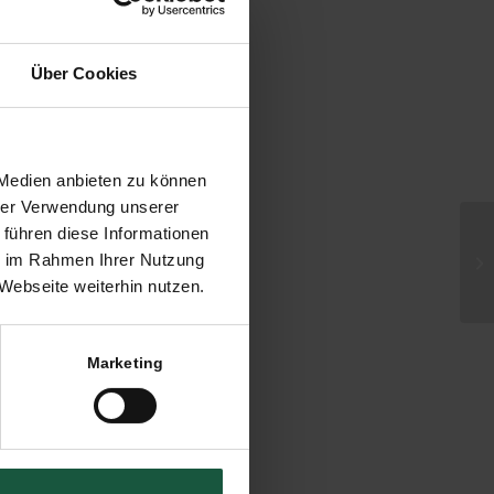
Über Cookies
 Medien anbieten zu können
hrer Verwendung unserer
 führen diese Informationen
Al
ie im Rahmen Ihrer Nutzung
di
Webseite weiterhin nutzen.
Marketing