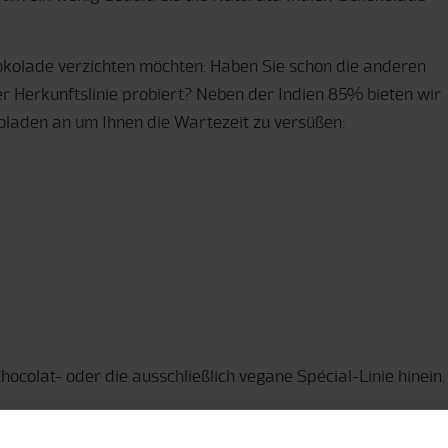
hokolade verzichten möchten: Haben Sie schon die anderen
r Herkunftslinie probiert? Neben der Indien 85% bieten wir
koladen an um Ihnen die Wartezeit zu versüßen:
ocolat- oder die ausschließlich vegane Spécial-Linie hinein.