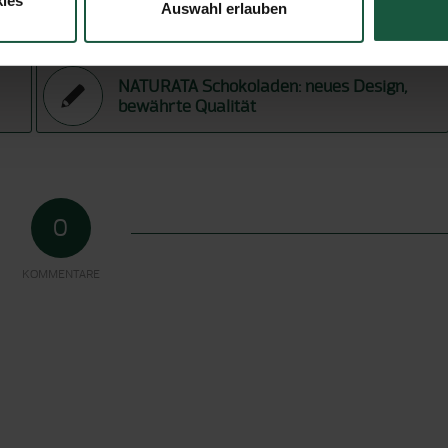
ies
Jubiläums-Special: Unsere langjährigsten
Auswahl erlauben
Projekt-Partner
NATURATA Schokoladen: neues Design,
bewährte Qualität
0
KOMMENTARE