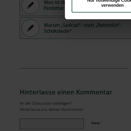
Nur notwendige Cook
Was ist der Unterschied zwischen
verwenden
Feinbitter- und Edelbitter Schokoladen?
Warum „Spécial“- statt „Reismilch“-
Schokolade?
Hinterlasse einen Kommentar
An der Diskussion beteiligen?
Hinterlasse uns deinen Kommentar!
*
Name