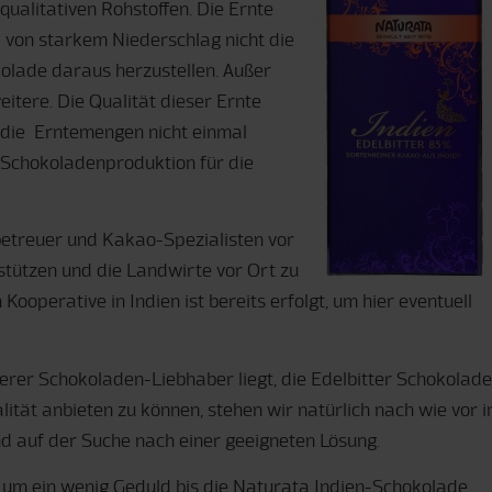
alitativen Rohstoffen. Die Ernte
 von starkem Niederschlag nicht die
kolade daraus herzustellen. Außer
eitere. Die Qualität dieser Ernte
en die Erntemengen nicht einmal
 Schokoladenproduktion für die
etreuer und Kakao-Spezialisten vor
rstützen und die Landwirte vor Ort zu
ooperative in Indien ist bereits erfolgt, um hier eventuell
erer Schokoladen-Liebhaber liegt, die Edelbitter Schokolade
tät anbieten zu können, stehen wir natürlich nach wie vor i
d auf der Suche nach einer geeigneten Lösung.
e um ein wenig Geduld bis die Naturata Indien-Schokolade