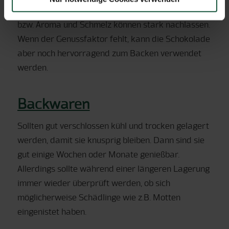
Schokolade nicht, aber Geruch und Geschmack
bzw. Aroma und Schmelz können stark nachlassen.
Wenn der Genussfaktor fehlt, kann die Schokolade
aber noch hervorragend zum Backen verwendet
werden.
Backwaren
Sollten gut verschlossen kühl und trocken gelagert
werden, damit sie knusprig bleiben. Dann sind sie
gut einige Wochen oder Monate genießbar.
Allerdings sollte während einer längeren Lagerung
immer wieder überprüft werden, ob sich
möglicherweise Schädlinge wie z.B. Motten
eingenistet haben.