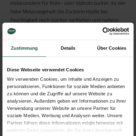
insbesondere für Rohr- oder Vollrohrzucker, da der
hohe Melassegehalt die Zuckerkristalle bei
Feuchtigkeit noch stärker verkleben und nahezu
hart werden lässt. Bei trockener Lagerung ist
Zucker unbegrenzt haltbar.
Zustimmung
Details
Über Cookies
Ahornsirup
Diese Webseite verwendet Cookies
Sollte nach dem Öffnen im Kühlschrank gelagert
Wir verwenden Cookies, um Inhalte und Anzeigen zu
werden, da er durch den relativ hohen
personalisieren, Funktionen für soziale Medien anbieten
Wassergehalt Schimmel bilden kann. Im
zu können und die Zugriffe auf unsere Website zu
Kühlschrank ist er aber gut einige Wochen haltbar.
analysieren. Außerdem geben wir Informationen zu Ihrer
Verwendung unserer Website an unsere Partner für
soziale Medien, Werbung und Analysen weiter. Unsere
Kaffee und Getreidekaffee
Partner führen diese Informationen möglicherweise mit
weiteren Daten zusammen, die Sie ihnen bereitgestellt
Instant Produkte sind sehr wasseranziehend. Die