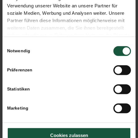
Verwendung unserer Website an unsere Partner für
soziale Medien, Werbung und Analysen weiter. Unsere
Partner führen diese Informationen möglicherweise mit
weiteren Daten zusammen, die Sie ihnen bereitgestellt
haben oder die sie im Rahmen Ihrer Nutzung der Dienste
gesammelt haben. Sie geben Einwilligung zu unseren
Einwilligungsauswahl
Cookies, wenn Sie unsere Webseite weiterhin nutzen.
Notwendig
19. JUNI 2015
SCHLAGWORTE:
ESSIG
,
REZEPTE
Präferenzen
Eintrag teilen
Statistiken
Marketing
Das könnte Dich auch interessieren
Cookies zulassen