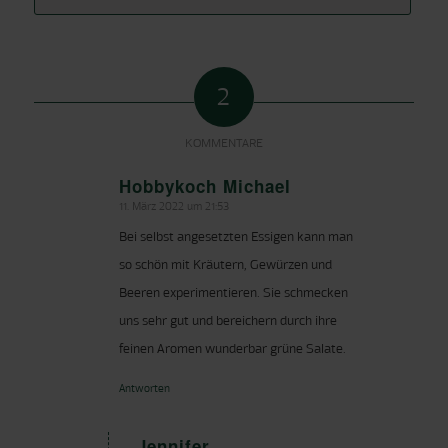
2
KOMMENTARE
Hobbykoch Michael
11. März 2022 um 21:53
sagte:
Bei selbst angesetzten Essigen kann man
so schön mit Kräutern, Gewürzen und
Beeren experimentieren. Sie schmecken
uns sehr gut und bereichern durch ihre
feinen Aromen wunderbar grüne Salate.
Antworten
Jennifer