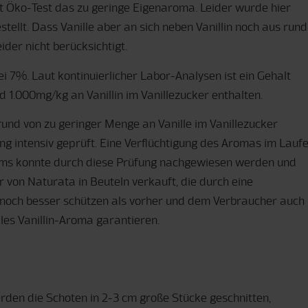
ut Öko-Test das zu geringe Eigenaroma. Leider wurde hier
stellt. Dass Vanille aber an sich neben Vanillin noch aus rund
er nicht berücksichtigt.
ei 7%. Laut kontinuierlicher Labor-Analysen ist ein Gehalt
nd 1.000mg/kg an Vanillin im Vanillezucker enthalten.
und von zu geringer Menge an Vanille im Vanillezucker
g intensiv geprüft. Eine Verflüchtigung des Aromas im Lauf
ums konnte durch diese Prüfung nachgewiesen werden und
r von Naturata in Beuteln verkauft, die durch eine
 noch besser schützen als vorher und dem Verbraucher auch
es Vanillin-Aroma garantieren.
rden die Schoten in 2-3 cm große Stücke geschnitten,