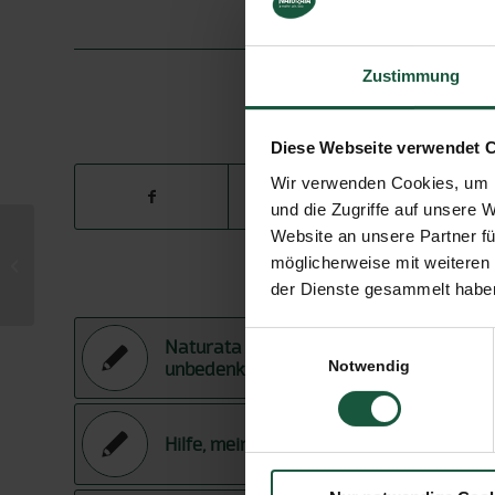
5. 
SCHLAGWORTE:
MINDESTHAL
Zustimmung
E
Diese Webseite verwendet 
Wir verwenden Cookies, um I
und die Zugriffe auf unsere 
Website an unsere Partner fü
Klimaschutzprojekt in Peru –
möglicherweise mit weiteren
unterstützt dank CO2 Kompensation
Das könnte D
der Dienste gesammelt haben
der Kakao...
Einwilligungsauswahl
Naturata Produkt-Verpackungen sind
Notwendig
unbedenklich
Hilfe, meine Marmelade geliert nicht