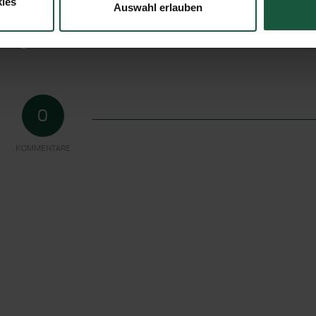
ies
Auswahl erlauben
Warum sind die Kakao-Innenbeutel nun
aus Kunststoff-Folie?
0
KOMMENTARE