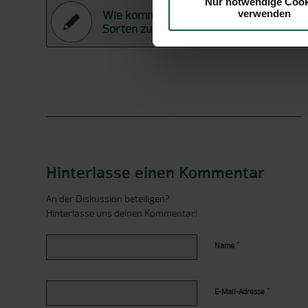
Nur notwendige Cook
verwenden
Wie kommen die Naturata Zucker-
Sorten zu ihrem Namen?
Hinterlasse einen Kommentar
An der Diskussion beteiligen?
Hinterlasse uns deinen Kommentar!
*
Name
*
E-Mail-Adresse