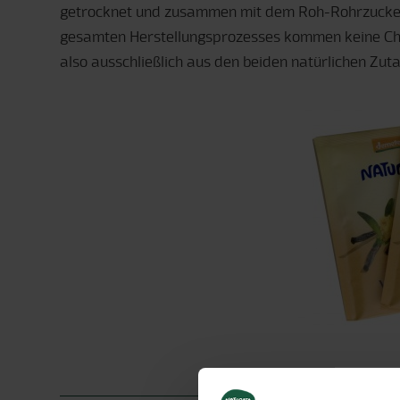
getrocknet und zusammen mit dem Roh-Rohrzucke
gesamten Herstellungsprozesses kommen keine Che
also ausschließlich aus den beiden natürlichen Zu