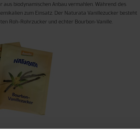
r aus biodynamischen Anbau vermahlen. Während des
mikalien zum Einsatz. Der Naturata Vanillezucker besteht
taten Roh-Rohrzucker und echter Bourbon-Vanille.