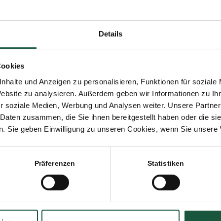
NOVEMBER 2012
TBARKEITSDATUM
,
VERPACKUNG
,
ZUCKER
Details
intrag teilen
Cookies
nhalte und Anzeigen zu personalisieren, Funktionen für soziale
Website zu analysieren. Außerdem geben wir Informationen zu I
r soziale Medien, Werbung und Analysen weiter. Unsere Partner
 Daten zusammen, die Sie ihnen bereitgestellt haben oder die s
ich auch interessieren
. Sie geben Einwilligung zu unseren Cookies, wenn Sie unsere 
Wie Ihre Marmelade mit dem Naturata
Präferenzen
Statistiken
Gelierzucker sicher gelingt
Puderzucker in demeter wieder da