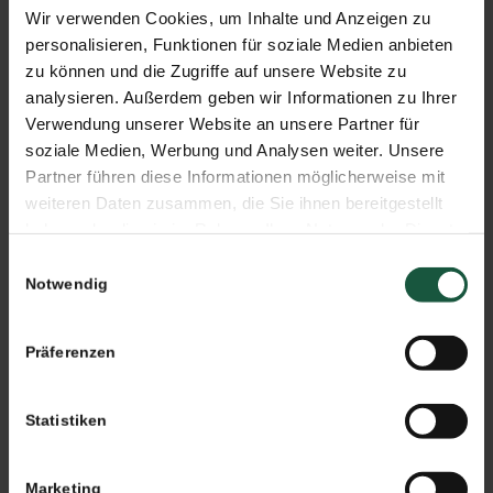
Wir verwenden Cookies, um Inhalte und Anzeigen zu
Reifung in Eichenfässern erzielt. Auf diese Weise
personalisieren, Funktionen für soziale Medien anbieten
entsteht ein Produkt, das sich durch eine perfekte
zu können und die Zugriffe auf unsere Website zu
Harmonie der Aromen und einen intensiven Duft
analysieren. Außerdem geben wir Informationen zu Ihrer
auszeichnet.
Verwendung unserer Website an unsere Partner für
soziale Medien, Werbung und Analysen weiter. Unsere
Neu im Sortiment von NATURATA sind ist der Rot-
Partner führen diese Informationen möglicherweise mit
und Weißweinessig, die besonders vielseitig sind.
weiteren Daten zusammen, die Sie ihnen bereitgestellt
Den mildsäuerlichen Geschmack verdanken diese
haben oder die sie im Rahmen Ihrer Nutzung der Dienste
Weinessige dem typischen Klima des Mittelmeers
gesammelt haben. Sie geben Einwilligung zu unseren
Einwilligungsauswahl
Cookies, wenn Sie unsere Webseite weiterhin nutzen.
sowie dem innovativen Herstellungsverfahren: Der
Notwendig
Wein wird zyklisch mit „Acetobakter“ besprüht, um
eine natürliche und runde Essigsäurebildung zu
Präferenzen
ermöglichen. Dabei werden keinerlei
Konservierungsmittel eingesetzt, stattdessen
Statistiken
sorgen Essigsäure und die Qualität der Trauben
für die Haltbarkeit des Produkts. Der
Marketing