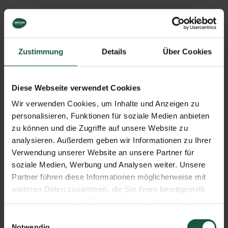
Zustimmung
Details
Über Cookies
Diese Webseite verwendet Cookies
Wir verwenden Cookies, um Inhalte und Anzeigen zu
personalisieren, Funktionen für soziale Medien anbieten
zu können und die Zugriffe auf unsere Website zu
18. JULI 2022
analysieren. Außerdem geben wir Informationen zu Ihrer
Verwendung unserer Website an unsere Partner für
soziale Medien, Werbung und Analysen weiter. Unsere
EVENTS
Partner führen diese Informationen möglicherweise mit
RÜCKBLICK
weiteren Daten zusammen, die Sie ihnen bereitgestellt
haben oder die sie im Rahmen Ihrer Nutzung der Dienste
NATURATA
gesammelt haben. Sie geben Einwilligung zu unseren
Einwilligungsauswahl
Cookies, wenn Sie unsere Webseite weiterhin nutzen.
Notwendig