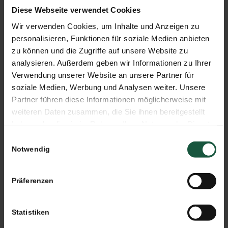
abkühlen lassen.
Diese Webseite verwendet Cookies
Wir verwenden Cookies, um Inhalte und Anzeigen zu
Natürlich können Sie auch aus ihrem Lieblingssaft
personalisieren, Funktionen für soziale Medien anbieten
ein leckeres Gelee herstellen. In dem Fall
zu können und die Zugriffe auf unsere Website zu
vermengen Sie die 500 g Gelierzucker mit ¾ Litern
analysieren. Außerdem geben wir Informationen zu Ihrer
Saft und gehen anschließend wie oben beschrieben
Verwendung unserer Website an unsere Partner für
vor.
soziale Medien, Werbung und Analysen weiter. Unsere
Partner führen diese Informationen möglicherweise mit
weiteren Daten zusammen, die Sie ihnen bereitgestellt
Wissenswertes zu Marmelade & Co
haben oder die sie im Rahmen Ihrer Nutzung der Dienste
Und hier noch etwas Wissenswertes zu
gesammelt haben. Sie geben Einwilligung zu unseren
Einwilligungsauswahl
Cookies, wenn Sie unsere Webseite weiterhin nutzen.
Notwendig
Marmelade, Gelee und Konfitüre: Streng
genommen handelt es sich per Definition nur dann
um eine Marmelade wenn diese ausschließlich aus
Präferenzen
Zitrusfrüchten hergestellt wurde. Ist dies nicht der
Fall handelt es sich um eine Konfitüre.
Statistiken
Unterschreitet der Zucker- oder Fruchtgehalt