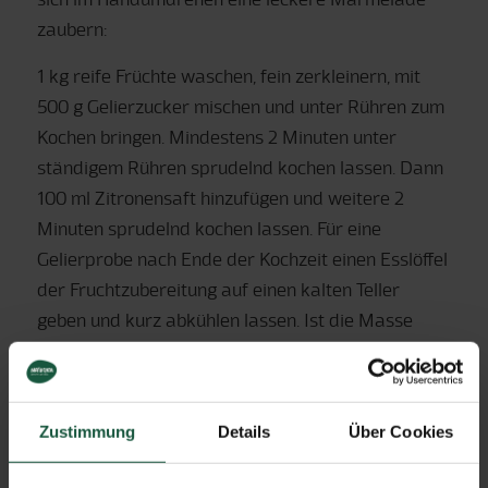
zaubern:
1 kg reife Früchte waschen, fein zerkleinern, mit
500 g Gelierzucker mischen und unter Rühren zum
Kochen bringen. Mindestens 2 Minuten unter
ständigem Rühren sprudelnd kochen lassen. Dann
100 ml Zitronensaft hinzufügen und weitere 2
Minuten sprudelnd kochen lassen. Für eine
Gelierprobe nach Ende der Kochzeit einen Esslöffel
der Fruchtzubereitung auf einen kalten Teller
geben und kurz abkühlen lassen. Ist die Masse
nicht fest genug, weitere 1-2 Minuten weiterkochen
lassen. Ist die Zubereitung fest, kann die kochend
heiße Konfitüre randvoll in saubere Gläser
Zustimmung
Details
Über Cookies
abgefüllt und fest zugeschraubt werden. Für circa
5 Minuten umgedreht auf den Deckel stellen und