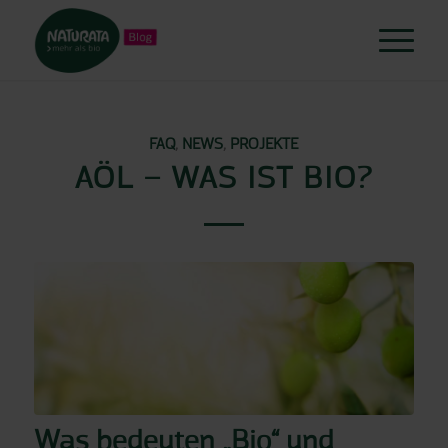
FAQ
,
NEWS
,
PROJEKTE
AÖL – WAS IST BIO?
Was bedeuten „Bio“ und