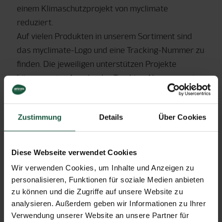
einem Klimaschutzprojekt von myclimate
reduziert.
Auf vielen Produkten in unserem Sortiment sind
das myclimate-Logo und eine Tracking-Nummer zu
finden. Die jeweiligen unterstützen Projekte
können, unter Angabe der Tracking-Nummer, unter
www.myclimate.org
eingesehen werden.
Zustimmung
Details
Über Cookies
> DEMETER
Diese Webseite verwendet Cookies
Mehr als die Hälfte unserer Produkte haben
Wir verwenden Cookies, um Inhalte und Anzeigen zu
Demeter-Qualität! Denn wir sind überzeugt, dass
personalisieren, Funktionen für soziale Medien anbieten
die biodynamische Landbewirtschaftung die
zu können und die Zugriffe auf unsere Website zu
nachhaltigste ist. Demeter Bauern setzen nicht nur
analysieren. Außerdem geben wir Informationen zu Ihrer
Verwendung unserer Website an unsere Partner für
keine chemisch-synthetische Dünge- und