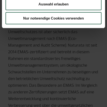
Auswahl erlauben
> EMAS-ZERTIFIZIERUNG
Nur notwendige Cookies verwenden
Die wichtigste Maßnahme zur Verankerung des
Umweltschutzes ist aber sicherlich das
Umweltmanagement nach EMAS (Eco-
Management and Audit Scheme). Naturata ist seit
2014 EMAS-zertifiziert und betreibt in diesem
Rahmen ein standardisiertes freiwilliges
Umweltmanagementsystem, um ökologische
Schwachstellen im Unternehmen zu beseitigen und
den betrieblichen Umweltschutz nachhaltig zu
optimieren. Das Besondere an EMAS: Im Vergleich
zu anderen Zertifizierungen setzt EMAS auf eine
Weiterentwicklung und kontinuierliche
Verbesserung weit über die umweltgesetzlichen